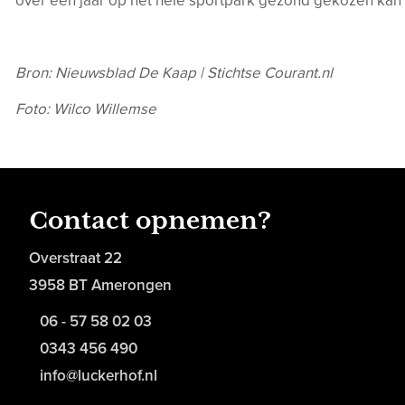
over een jaar op het hele sportpark gezond gekozen kan
Bron: Nieuwsblad De Kaap | Stichtse Courant.nl
Foto: Wilco Willemse
Contact opnemen?
Overstraat 22
3958 BT Amerongen
06 - 57 58 02 03
0343 456 490
info@luckerhof.nl