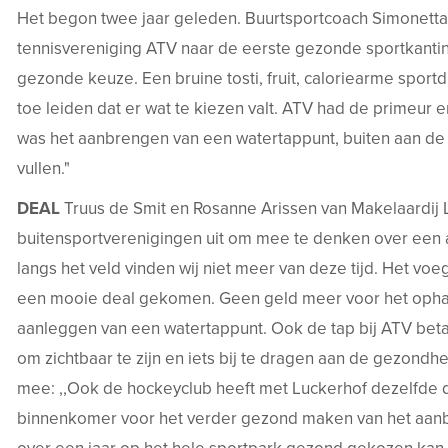
Het begon twee jaar geleden. Buurtsportcoach Simonett
tennisvereniging ATV naar de eerste gezonde sportkantine
gezonde keuze. Een bruine tosti, fruit, caloriearme spor
toe leiden dat er wat te kiezen valt. ATV had de primeur
was het aanbrengen van een watertappunt, buiten aan de 
vullen."
DEAL
Truus de Smit en Rosanne Arissen van Makelaardij 
buitensportverenigingen uit om mee te denken over een 
langs het veld vinden wij niet meer van deze tijd. Het voe
een mooie deal gekomen. Geen geld meer voor het opha
aanleggen van een watertappunt. Ook de tap bij ATV beta
om zichtbaar te zijn en iets bij te dragen aan de gezondhei
mee: ,,Ook de hockeyclub heeft met Luckerhof dezelfde d
binnenkomer voor het verder gezond maken van het aanbod