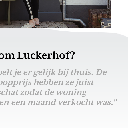
om Luckerhof?
oelt je er gelijk bij thuis. De
opprijs hebben ze juist
schat zodat de woning
en een maand verkocht was."