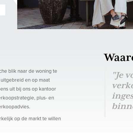
Waar
che blik naar de woning te
"Je v
 uitgebreid en op maat
verko
ns uit bij ons op kantoor
inge
erkoopstrategie, plus- en
binn
erkoopadvies.
elijk op de markt te willen