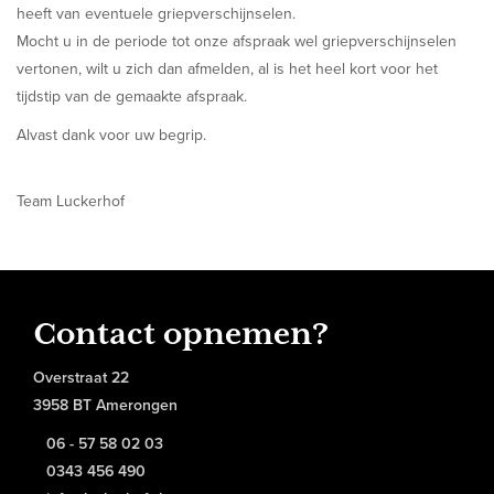
heeft van eventuele griepverschijnselen.
Mocht u in de periode tot onze afspraak wel griepverschijnselen
vertonen, wilt u zich dan afmelden, al is het heel kort voor het
tijdstip van de gemaakte afspraak.
Alvast dank voor uw begrip.
Team Luckerhof
Contact opnemen?
Overstraat 22
3958 BT Amerongen
06 - 57 58 02 03
0343 456 490