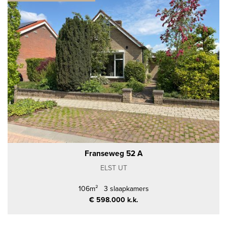
Franseweg 52 A
ELST UT
106m²
3 slaapkamers
€ 598.000 k.k.