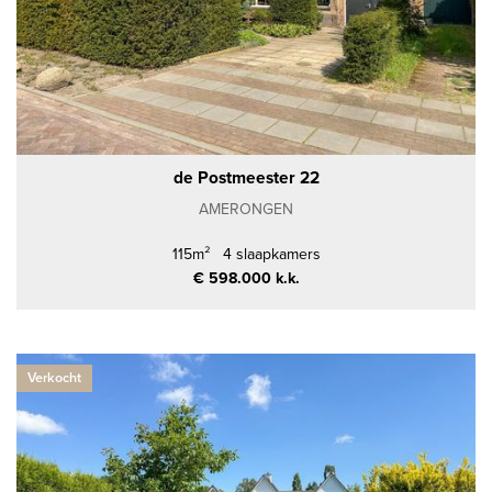
Kies koop of huur
Slaapkamers
Oppervlakte
de Postmeester 22
AMERONGEN
115m²
4 slaapkamers
€ 598.000 k.k.
Verkocht