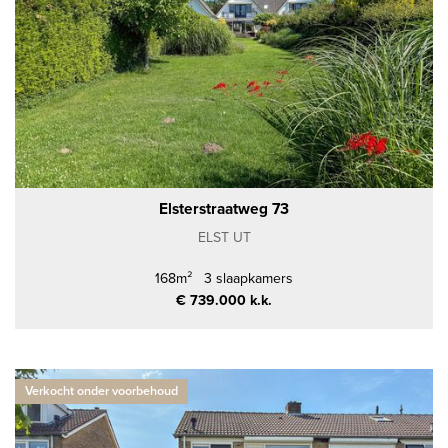
Elsterstraatweg 73
ELST UT
168m²
3 slaapkamers
€ 739.000 k.k.
Verkocht onder voorbehoud