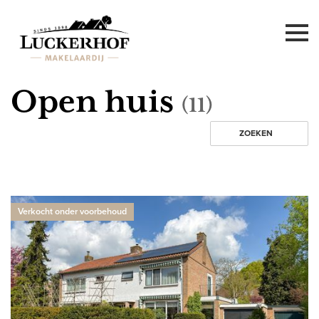
Open huis
(
11
)
ZOEKEN
Verkocht onder voorbehoud
Koop en huur
Plaats