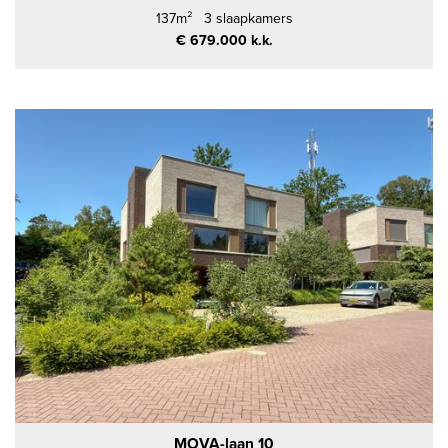
137m²
3 slaapkamers
€ 679.000 k.k.
MOVA-laan 10