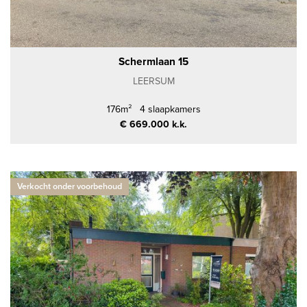
Schermlaan 15
LEERSUM
176m²
4 slaapkamers
€ 669.000 k.k.
Verkocht onder voorbehoud