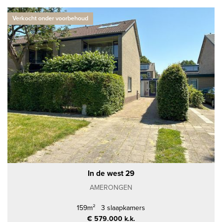
Verkocht onder voorbehoud
In de west 29
AMERONGEN
159m²
3 slaapkamers
€ 579.000 k.k.