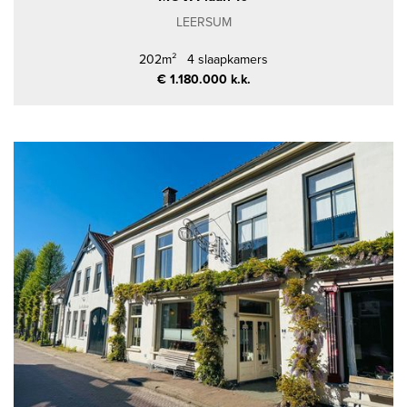
LEERSUM
202m²
4 slaapkamers
€ 1.180.000 k.k.