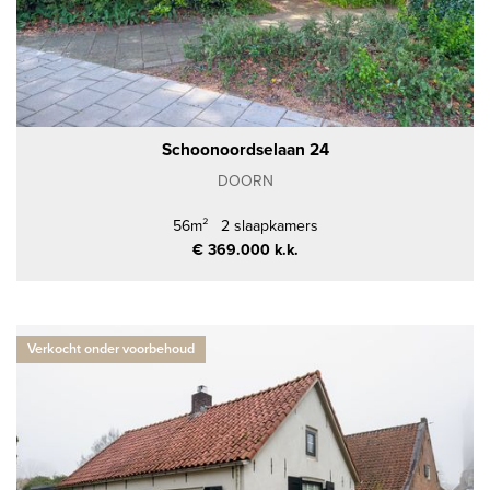
Schoonoordselaan 24
DOORN
56m²
2 slaapkamers
€ 369.000 k.k.
Verkocht onder voorbehoud