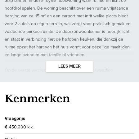
Stap binnen in deze royale hoekwoning waar ruimte en licht de
hoofdrol spelen. De woning beschikt over een ruime vrijstaande
berging van ca. 15 m² en een carport met inrit welke plaats biedt
voor 2 auto’s op eigen terrein, wat zorgt voor praktisch gemak en
voldoende parkeerruimte. De doorzonwoonkamer is heerlijk licht
en staat in verbinding met de halfopen keuken, die dankzij de
ruime opzet het hart van het huis vormt voor gezellige maaltijden
en lange avonden met familie of vrienden.
LEES MEER
Op de eerste verdieping bevinden zich vier volwaardige
slaapkamers, waardoor er volop mogelijkheden zijn voor een gezin
of voor wie graag een werk- of hobbykamer aan huis wil. De
badkamer is voorzien van een douche en een wastafelmeubel met
Kenmerken
wastafel.
Via de vaste trap bereikt u de royale zolderverdieping, die niet
alleen ruimte biedt voor het realiseren van één of twee extra
Vraagprijs
kamers, maar ook beschikt over een aparte bergruimte. Hierdoor is
€ 450.000 k.k.
er altijd voldoende plek om spullen netjes op te bergen.