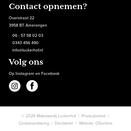
Contact opnemen?
Overstraat 22
3958 BT Amerongen
06 - 57 58 02 03
0343 456 490
info@luckerhof.nl
Volg ons
Op Instagram en Facebook
© 2026 Makelaardij Luckerhof |
Privacybeleid
|
Cookieverklaring
|
Disclaimer
|
Website: OGonline