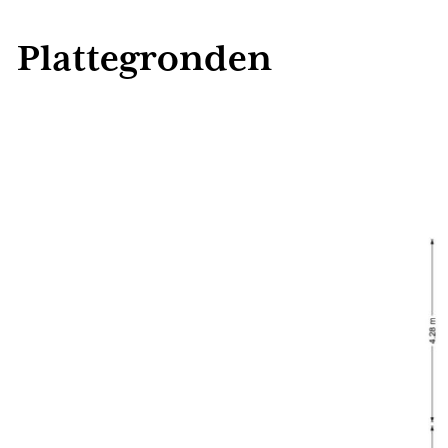
verlengstuk van de woonkamer zodra de schuifpui openstaat. Aan de voo
maakt de berging het plaatje af: een praktische plek voor
Plattegronden
tuingereedschap, netjes uit het zicht en toch binnen hand