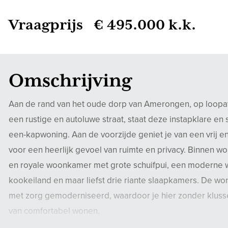
Vraagprijs € 495.000 k.k.
Omschrijving
Aan de rand van het oude dorp van Amerongen, op loopaf
een rustige en autoluwe straat, staat deze instapklare en
een-kapwoning. Aan de voorzijde geniet je van een vrij en 
voor een heerlijk gevoel van ruimte en privacy. Binnen wor
en royale woonkamer met grote schuifpui, een moderne
kookeiland en maar liefst drie riante slaapkamers. De wo
met zorg gemoderniseerd, waardoor je hier zonder klusse
van comfortabel wonen.