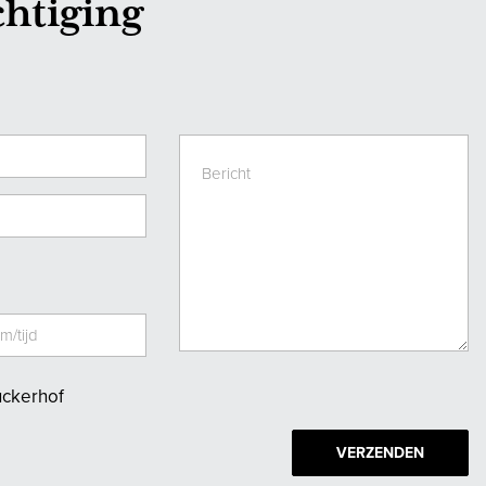
chtiging
uckerhof
VERZENDEN