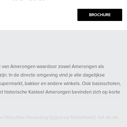
BROCHURE
nd van Amerongen waardoor zowel Amerongen als
ijn. In de directe omgeving vind je alle dagelijkse
supermarkt, bakker en andere winkels. Ook basisscholen,
het historische Kasteel Amerongen bevinden zich op korte
 Utrechtse Heuvelrug liggen op fietsafstand, net als de
routes in de omgeving. Tegelijkertijd ben je binnen enkele