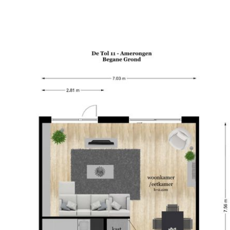
rzijde
- Zonneterras: ja
 fietsen, speelgoed en
- Tuinligging: Zuidoosten
bereik.
- Staat van onderhoud: go