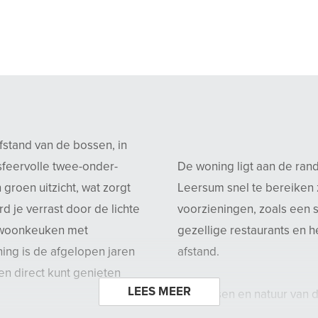
stand van de bossen, in
 sfeervolle twee-onder-
De woning ligt aan de ra
groen uitzicht, wat zorgt
Leersum snel te bereiken z
d je verrast door de lichte
voorzieningen, zoals een 
 woonkeuken met
gezellige restaurants en 
ning is de afgelopen jaren
afstand.
n direct kunt genieten
LEES MEER
De bossen en natuur van de
prachtige wandel- en fiets