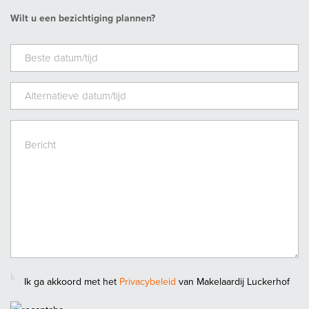
Wilt u een bezichtiging plannen?
Energie
Energielabel
B
Isolatie
Volledig geisoleerd
Warm water
C.V.-ketel
Ik ga akkoord met het
Privacybeleid
van Makelaardij Luckerhof