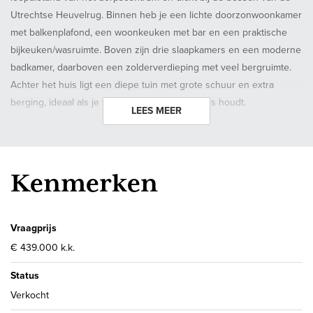
Utrechtse Heuvelrug. Binnen heb je een lichte doorzonwoonkamer
met balkenplafond, een woonkeuken met bar en een praktische
bijkeuken/wasruimte. Boven zijn drie slaapkamers en een moderne
badkamer, daarboven een zolderverdieping met veel bergruimte.
Achter het huis ligt een diepe tuin met grote schuur en extra
berging, ideaal als je van buiten zijn en hobby’s houdt.
LEES MEER
Zodra je binnenstapt merk je dat hier met aandacht is gewoond en
verbouwd. Via de grote ramen aan weerszijden komt veel daglicht
binnen. De lange wand met grafisch behang geeft de ruimte een
Kenmerken
speelse, moderne uitstraling en de vloer loopt mooi door tot in de
keuken. Hierdoor voelt het geheel als één gezellige leefruimte
waar je makkelijk een grote eettafel én een royale zithoek kwijt
Vraagprijs
kunt.
€ 439.000 k.k.
Status
De keuken is echt een blikvanger: groene fronten, een houten
werkblad en een bar waar je zo aanschuift met een kop koffie of
Verkocht
een glas wijn terwijl er gekookt wordt. Door de opstelling heb je