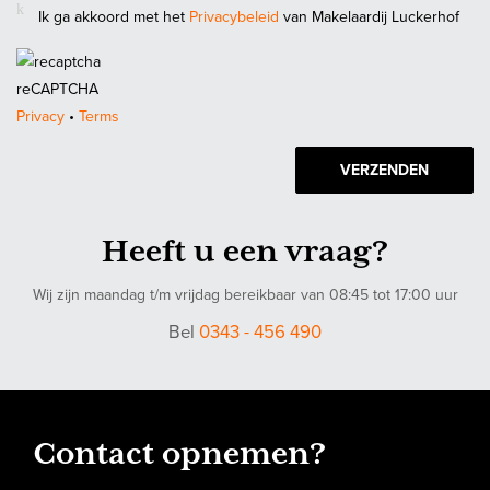
- Parkeerruimte: ja, op eigen terrein en openbaar parkeren
Ik ga akkoord met het
Privacybeleid
van Makelaardij Luckerhof
- Ligging van terras: westen
- Staat van onderhoud: goed tot uitstekend
reCAPTCHA
Deze informatie is door ons met de nodige zorgvuldigheid
Privacy
•
Terms
samengesteld. Onzerzijds wordt echter geen enkele
VERZENDEN
aansprakelijkheid aanvaard voor enige onvolledigheid, onjuistheid
of anderszins, dan wel de gevolgen daarvan. Alle opgegeven
maten en oppervlakten zijn indicatief.
Heeft u een vraag?
Wij zijn maandag t/m vrijdag bereikbaar van 08:45 tot 17:00 uur
Bel
0343 - 456 490
Contact opnemen?