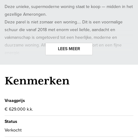
Deze unieke, supermoderne woning staat te koop — midden in het
gezellige Amerongen.
Deze parel is niet zomaar een woning…. Dit is een voormalige
schuur die vanaf 2018 met enorm veel liefde, aandacht en
vakmanschap is omgetoverd tot een heerlijke, moderne en
duurzame woning. Alles klopt hier: sfeer, comfort en een fijne
LEES MEER
energie.
Via de ruime hal op de benedenverdieping kom je bij drie
(slaap)kamers — perfect als master bedroom, logeerplek,
Kenmerken
kinderkamer, hobbykamer of thuiskantoor in te richten.
Je vindt er ook een moderne badkamer met inloopdouche,
dubbele wastafel en toilet.
Vraagprijs
De berging heeft schuifdeuren zodat je er eenvoudig fietsen of
€ 629.000 k.k.
ander (groot) materiaal kunt opbergen. Er zijn een separate
Status
handige wasruimte en praktische kast onder de trap voor het
opbergen van de niet dagelijkse benodigdheden.
Verkocht