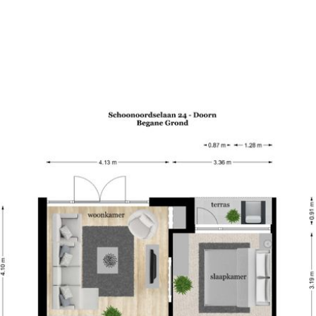
tendzon of een goed glas
Parkeerruimte: Openbaar
 en lekker in de tuin bezig
Ligging van de tuin: Zuido
Staat van onderhoud: Goe
oor containers en opslag,
Energielabel: E
Deze informatie is door o
jkvloers wilt wonen in
Onzerzijds wordt echter g
onvolledigheid, onjuisthei
opgegeven maten en opperv