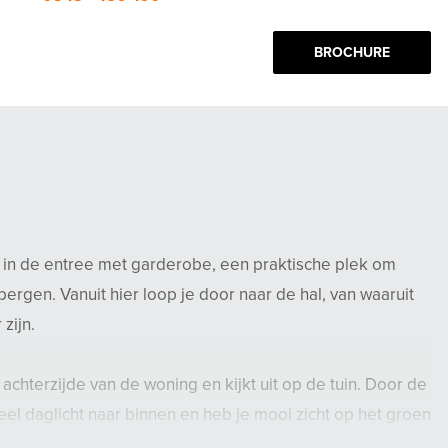
BROCHURE
in de entree met garderobe, een praktische plek om
ergen. Vanuit hier loop je door naar de hal, van waaruit
zijn.
chterzijde van de woning en kijkt uit op de tuin. Door de
eel daglicht naar binnen en heb je mooi zicht op het groen
e openslaande deuren stap je het terras op en de