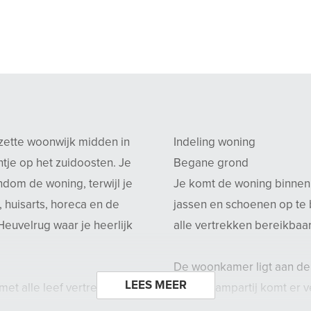
zette woonwijk midden in
Indeling woning
ntje op het zuidoosten. Je
Begane grond
ondom de woning, terwijl je
Je komt de woning binnen 
 huisarts, horeca en de
jassen en schoenen op te b
 Heuvelrug waar je heerlijk
alle vertrekken bereikbaar 
De woonkamer ligt aan de a
LEES MEER
met alle leef vertrekken
grote raampartij komt er v
rondom de bungalow. Via d