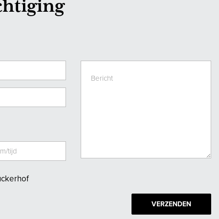
chtiging
uckerhof
VERZENDEN