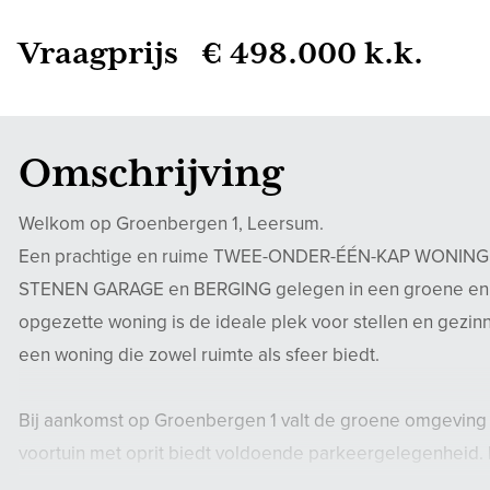
Vraagprijs € 498.000 k.k.
Omschrijving
Welkom op Groenbergen 1, Leersum.
Een prachtige en ruime TWEE-ONDER-ÉÉN-KAP WONIN
STENEN GARAGE en BERGING gelegen in een groene en ru
opgezette woning is de ideale plek voor stellen en gezinn
een woning die zowel ruimte als sfeer biedt.
Bij aankomst op Groenbergen 1 valt de groene omgeving 
voortuin met oprit biedt voldoende parkeergelegenheid. D
opgezet en biedt toegang tot de ruime L-vormige woonk