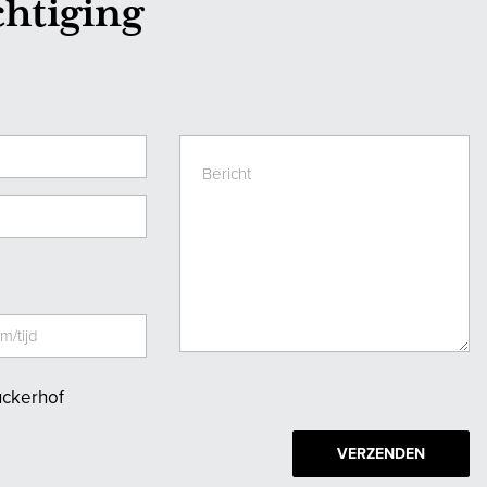
chtiging
uckerhof
VERZENDEN