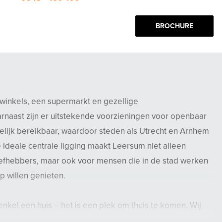
BROCHURE
winkels, een supermarkt en gezellige
naast zijn er uitstekende voorzieningen voor openbaar
elijk bereikbaar, waardoor steden als Utrecht en Arnhem
 ideale centrale ligging maakt Leersum niet alleen
liefhebbers, maar ook voor mensen die in de stad werken
p willen genieten.
nkel een huis – het is een plek om thuis te komen. Wij
it voor een bezichtiging.