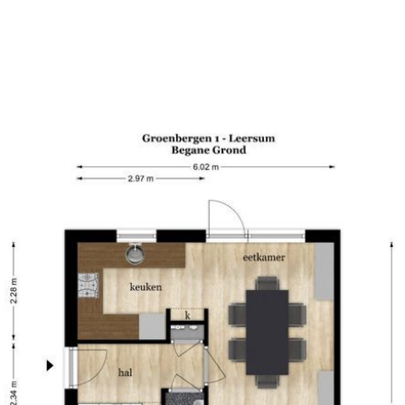
rmee volop mogelijkheden
- Inhoud: ca 434 m3
rage is gemakkelijk
- Woonoppervlakte: ca. 12
agruimte voor fietsen,
- Parkeerruimte: op eigen 
- Tuinligging: westen
- Staat van onderhoud: red
gezellige dorpscentrum