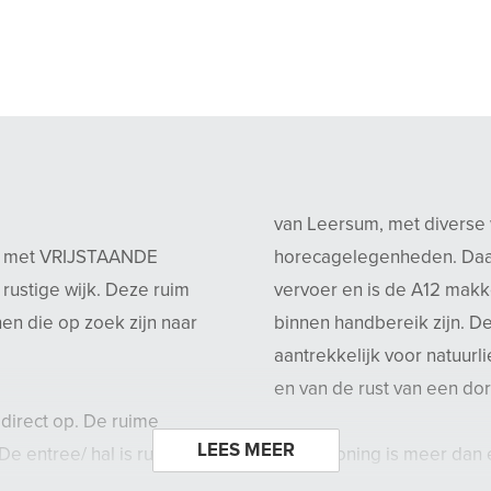
van Leersum, met diverse 
G met VRIJSTAANDE
horecagelegenheden. Daar
stige wijk. Deze ruim
vervoer en is de A12 makk
en die op zoek zijn naar
binnen handbereik zijn. De
aantrekkelijk voor natuur
en van de rust van een dor
direct op. De ruime
LEES MEER
e entree/ hal is ruim
Deze woning is meer dan e
amer.
nodigen u dan ook graag u