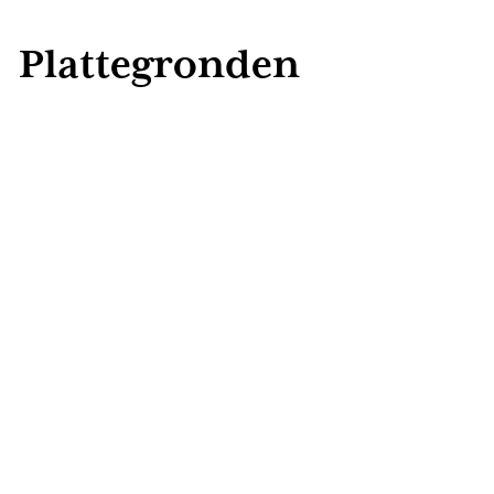
verleden dienst gedaan als praktijkruimte en biedt daa
voor een kantoor aan huis, atelier of hobbyruimte. De ga
Plattegronden
bereikbaar en de berging biedt daarnaast praktische opsl
gereedschap of tuinmeubilair.
Voor de dagelijkse benodigdheden kunt u terecht in het 