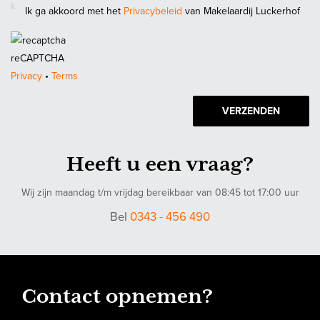
- Inhoud: ca. 721 m3
Ik ga akkoord met het
Privacybeleid
van Makelaardij Luckerhof
- Woonoppervlakte: ca. 172 m2
- Parkeerruimte: ja, op eigen terrein
- Ligging van terras: west
reCAPTCHA
- Staat van onderhoud: goed
Privacy
•
Terms
VERZENDEN
Heeft u een vraag?
Wij zijn maandag t/m vrijdag bereikbaar van 08:45 tot 17:00 uur
Bel
0343 - 456 490
Contact opnemen?