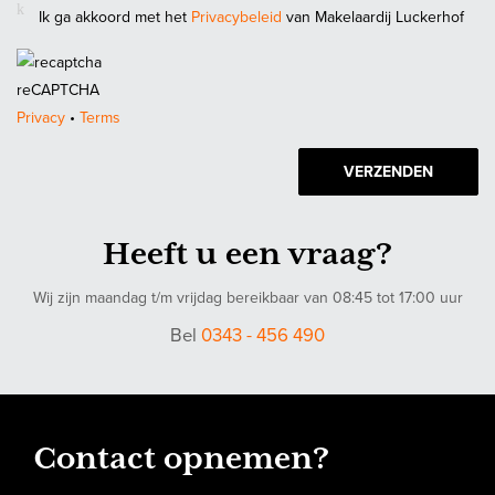
Ik ga akkoord met het
Privacybeleid
van Makelaardij Luckerhof
Deze informatie is door ons met de nodige zorgvuldigheid
samengesteld. Onzerzijds wordt echter geen enkele
aansprakelijkheid aanvaard voor enige onvolledigheid, onjuistheid
reCAPTCHA
of anderszins, dan wel de gevolgen daarvan. Alle opgegeven
Privacy
•
Terms
maten en oppervlakten zijn indicatief.
VERZENDEN
Heeft u een vraag?
Wij zijn maandag t/m vrijdag bereikbaar van 08:45 tot 17:00 uur
Bel
0343 - 456 490
Contact opnemen?